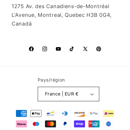
1275 Av. des Canadiens-de-Montréal
L'Avenue, Montreal, Quebec H3B 0G4,
Canadá
Facebook
Instagram
YouTube
TikTok
X
Pinterest
(Twitter)
Pays/région
France | EUR €
Moyens
de
paiement