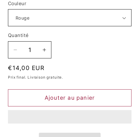
Couleur
Quantité
Quantité
Réduire
Augmenter
la
la
Prix
€14,00 EUR
quantité
quantité
habituel
de
de
Prix ​​final. Livraison gratuite.
Turban
Turban
Queen
Queen
Ajouter au panier
Kayinga
Kayinga
(Rouge)
(Rouge)