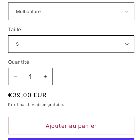
Taille
Quantité
Quantité
Réduire
Augmenter
la
la
Prix
€39,00 EUR
quantité
quantité
habituel
de
de
Prix ​​final. Livraison gratuite.
Robe
Robe
Queen
Queen
Ajouter au panier
Gheisa
Gheisa