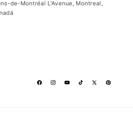
ns-de-Montréal L'Avenue, Montreal,
anadá
Facebook
Instagram
YouTube
TikTok
X
Pinterest
(Twitter)