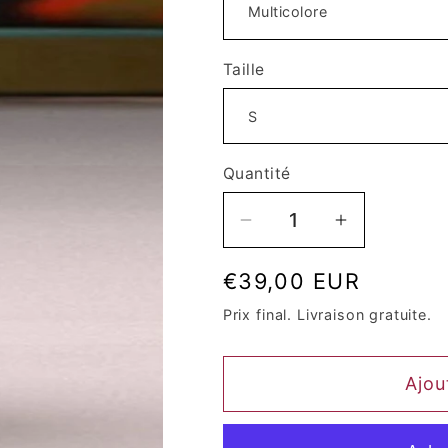
Taille
Quantité
Quantité
Réduire
Augmenter
la
la
Prix
€39,00 EUR
quantité
quantité
de
de
habituel
Prix ​​final. Livraison gratuite.
Robe
Robe
Queen
Queen
Ajou
Butter
Butter