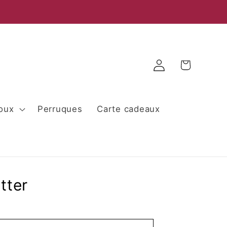
Panier
Connexion
joux
Perruques
Carte cadeaux
tter