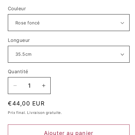
Couleur
Longueur
Quantité
Quantité
Réduire
Augmenter
la
la
Prix
€44,00 EUR
quantité
quantité
habituel
de
de
Prix ​​final. Livraison gratuite.
Perruque
Perruque
Queen
Queen
Ajouter au panier