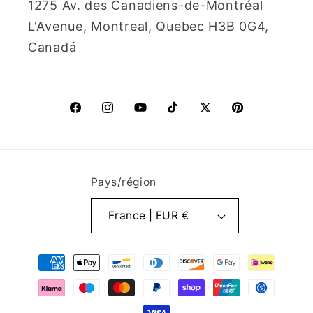
1275 Av. des Canadiens-de-Montréal
L'Avenue, Montreal, Quebec H3B 0G4,
Canadá
Facebook
Instagram
YouTube
TikTok
X
Pinterest
(Twitter)
Pays/région
France | EUR €
Moyens
de
paiement