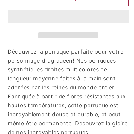
Nevada
Nevada
(Blanc
(Blanc
et
et
noir)
noir)
Découvrez la perruque parfaite pour votre
personnage drag queen! Nos perruques
synthétiques droites multicolores de
longueur moyenne faites à la main sont
adorées par les reines du monde entier.
Fabriquée à partir de fibres résistantes aux
hautes températures, cette perruque est
incroyablement douce et durable, et peut
même être permanente. Découvrez la gloire
de nos incroyables perruques!