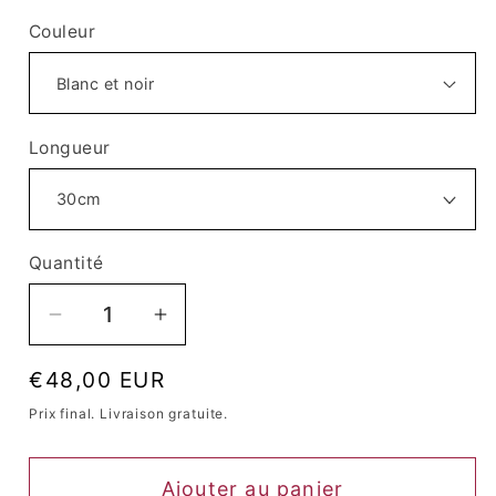
Couleur
Longueur
Quantité
Quantité
Réduire
Augmenter
la
la
Prix
€48,00 EUR
quantité
quantité
habituel
de
de
Prix ​​final. Livraison gratuite.
Perruque
Perruque
Queen
Queen
Ajouter au panier