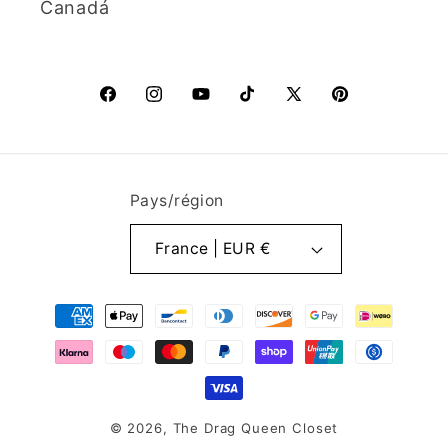
Canadá
Facebook
Instagram
YouTube
TikTok
X
Pinterest
(Twitter)
Pays/région
France | EUR €
Moyens
de
paiement
© 2026,
The Drag Queen Closet