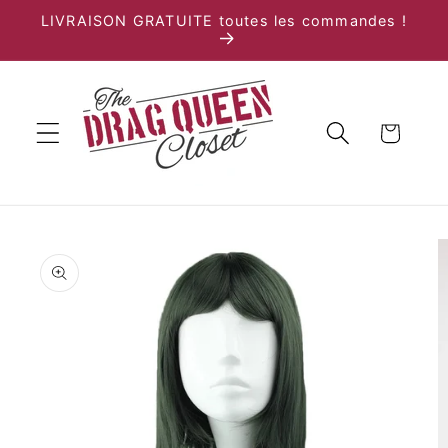
et
LIVRAISON GRATUITE toutes les commandes !
passer
au
contenu
Panier
Passer aux
informations
produits