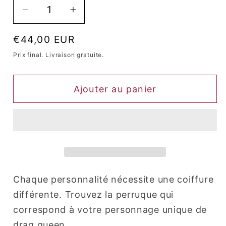
Réduire
Augmenter
la
la
Prix
€44,00 EUR
quantité
quantité
habituel
de
de
Prix ​​final. Livraison gratuite.
Perruque
Perruque
Queen
Queen
Ajouter au panier
Joker
Joker
Chaque personnalité nécessite une coiffure
différente. Trouvez la perruque qui
correspond à votre personnage unique de
drag queen.