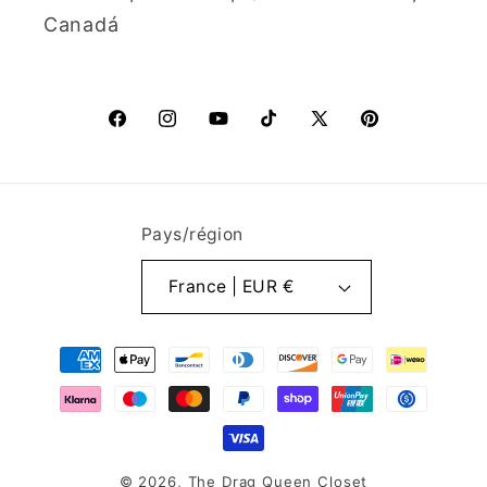
Canadá
Facebook
Instagram
YouTube
TikTok
X
Pinterest
(Twitter)
Pays/région
France | EUR €
Moyens
de
paiement
© 2026,
The Drag Queen Closet