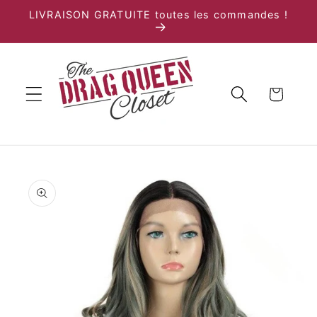
et
LIVRAISON GRATUITE toutes les commandes !
passer
au
contenu
Panier
Passer aux
informations
produits