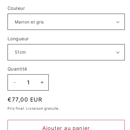
Couleur
Longueur
Quantité
Quantité
Réduire
Augmenter
la
la
Prix
€77,00 EUR
quantité
quantité
habituel
de
de
Prix ​​final. Livraison gratuite.
Perruque
Perruque
Queen
Queen
Ajouter au panier