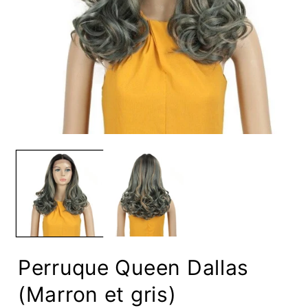
Ouvrir
O
le
le
média
m
1
2
dans
d
une
u
fenêtre
f
modale
m
Perruque Queen Dallas
(Marron et gris)