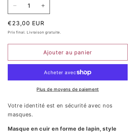
Réduire
Augmenter
la
la
Prix
€23,00 EUR
quantité
quantité
habituel
de
de
Prix ​​final. Livraison gratuite.
Masque
Masque
Queen
Queen
Ajouter au panier
Catty
Catty
Plus de moyens de paiement
Votre identité est en sécurité avec nos
masques.
Masque en cuir en forme de lapin, style