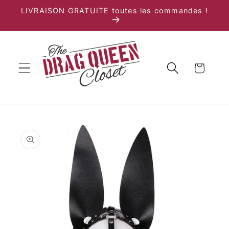
et
LIVRAISON GRATUITE toutes les commandes !
passer
au
contenu
Panier
Passer aux
informations
produits