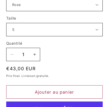
Taille
Quantité
Quantité
Réduire
Augmenter
la
la
Prix
€43,00 EUR
quantité
quantité
habituel
de
de
Prix ​​final. Livraison gratuite.
Corset
Corset
Queen
Queen
Ajouter au panier
Urwa
Urwa
(Rose)
(Rose)