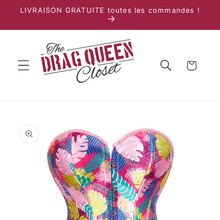
et
LIVRAISON GRATUITE toutes les commandes !
passer
au
contenu
Panier
Passer aux
informations
produits