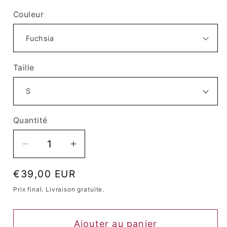
Couleur
Taille
Quantité
Quantité
Réduire
Augmenter
la
la
Prix
€39,00 EUR
quantité
quantité
habituel
de
de
Prix ​​final. Livraison gratuite.
Corset
Corset
Queen
Queen
Ajouter au panier