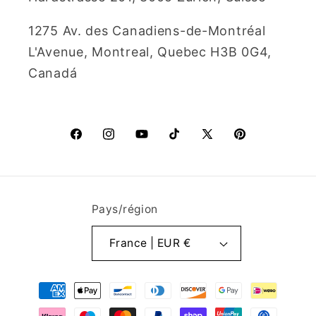
1275 Av. des Canadiens-de-Montréal
L'Avenue, Montreal, Quebec H3B 0G4,
Canadá
Facebook
Instagram
YouTube
TikTok
X
Pinterest
(Twitter)
Pays/région
France | EUR €
Moyens
de