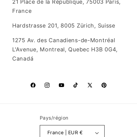
21 Place de la République, 75003 Paris,
France
Hardstrasse 201, 8005 Zürich, Suisse
1275 Av. des Canadiens-de-Montréal
L'Avenue, Montreal, Quebec H3B 0G4,
Canadá
Facebook
Instagram
YouTube
TikTok
X
Pinterest
(Twitter)
Pays/région
France | EUR €