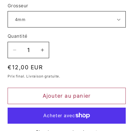
Grosseur
Quantité
Quantité
Réduire
Augmenter
la
la
Prix
€12,00 EUR
quantité
quantité
habituel
de
de
Prix ​​final. Livraison gratuite.
Bracelet
Bracelet
Queen
Queen
Ajouter au panier
Agate
Agate
rayée
rayée
(Fuchsia)
(Fuchsia)