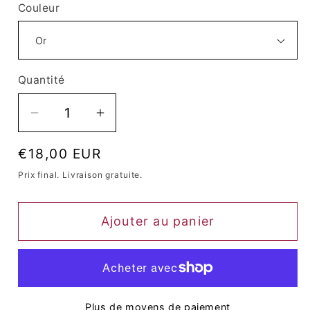
Couleur
Quantité
Quantité
Réduire
Augmenter
la
la
Prix
€18,00 EUR
quantité
quantité
habituel
de
de
Prix ​​final. Livraison gratuite.
Boucles
Boucles
D&#39;Oreilles
D&#39;Oreilles
Ajouter au panier
Queen
Queen
Weriss
Weriss
Plus de moyens de paiement