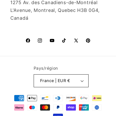
1275 Av. des Canadiens-de-Montréal
L'Avenue, Montreal, Quebec H3B 0G4,
Canadá
Facebook
Instagram
YouTube
TikTok
X
Pinterest
(Twitter)
Pays/région
France | EUR €
Moyens
de
paiement